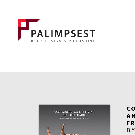
C
A
F
B