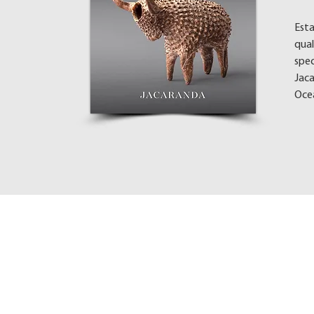
Esta
qual
spec
Jaca
Oce